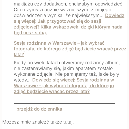
makijażu czy dodatkach, chciałabym opowiedzieć
Ci o czymś znacznie ważniejszym. Z mojego
doświadczenia wynika, że największym…
Dowiedz
się więcej
: Jak przygotować się do sesji
zdjęciowej? Kilka wskazówek, dzięki którym nadal
będziesz sobą.
Sesja rodzinna w Warszawie – jak wybrać
fotografa, do którego zdjęć będziecie wracać przez
lata?
Kiedy po wielu latach otwieramy rodzinny album,
nie zastanawiamy się, jakim aparatem zostało
wykonane zdjęcie. Nie pamiętamy też, jakie były
wtedy…
Dowiedz się więcej
: Sesja rodzinna w
Warszawie – jak wybrać fotografa, do którego
zdjęć będziecie wracać przez lata?
przejdź do dziennika
Możesz mnie znaleźć także tutaj.